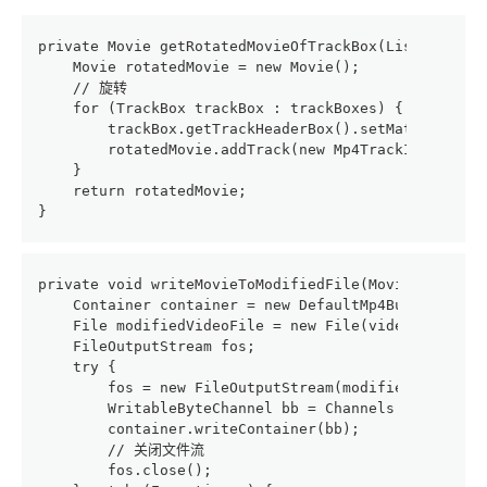
private Movie getRotatedMovieOfTrackBox(List<TrackB
    Movie rotatedMovie = new Movie();
    // 旋转
    for (TrackBox trackBox : trackBoxes) {
        trackBox.getTrackHeaderBox().setMatrix(Matr
        rotatedMovie.addTrack(new Mp4TrackImpl(trac
    }
    return rotatedMovie;
}
private void writeMovieToModifiedFile(Movie movie) 
    Container container = new DefaultMp4Builder().b
    File modifiedVideoFile = new File(videoFilePath
    FileOutputStream fos;
    try {
        fos = new FileOutputStream(modifiedVideoFil
        WritableByteChannel bb = Channels.newChanne
        container.writeContainer(bb);
        // 关闭文件流
        fos.close();