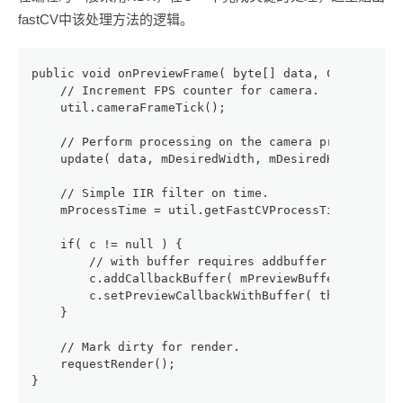
fastCV中该处理方法的逻辑。
public void onPreviewFrame( byte[] data, Camera c )
    // Increment FPS counter for camera.
    util.cameraFrameTick();
    // Perform processing on the camera preview dat
    update( data, mDesiredWidth, mDesiredHeight );
    // Simple IIR filter on time.
    mProcessTime = util.getFastCVProcessTime();
    if( c != null ) {
        // with buffer requires addbuffer each call
        c.addCallbackBuffer( mPreviewBuffer );
        c.setPreviewCallbackWithBuffer( this );
    }
    // Mark dirty for render.
    requestRender();
}