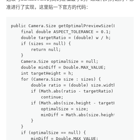
准进行了实现，这里贴一下官方的代码：
public Camera.Size getOptimalPreviewSize(List<Camer
    final double ASPECT_TOLERANCE = 0.1;
    double targetRatio = (double) w / h;
    if (sizes == null) {
        return null;
    }
    Camera.Size optimalSize = null;
    double minDiff = Double.MAX_VALUE;
    int targetHeight = h;
    for (Camera.Size size : sizes) {
        double ratio = (double) size.width / size.h
        if (Math.abs(ratio - targetRatio) > ASPECT_
            continue;
        if (Math.abs(size.height - targetHeight) < 
            optimalSize = size;
            minDiff = Math.abs(size.height - target
        }
    }
    if (optimalSize == null) {
        minDiff = Double.MAX_VALUE;