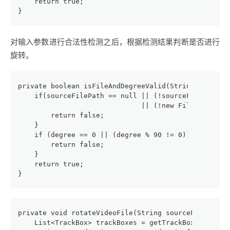
    return true;
}
对输入参数进行合法性检测之后，根据检测结果判断是否进行
旋转。
private boolean isFileAndDegreeValid(String sourceF
    if(sourceFilePath == null || (!sourceFilePath.e
                              || (!new File(sourceF
        return false;
    }
    if (degree == 0 || (degree % 90 != 0)) {
        return false;
    }
    return true;
}
private void rotateVideoFile(String sourceFilePath,
    List<TrackBox> trackBoxes = getTrackBoxesOfVide