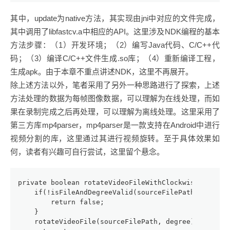
其中，update为native方法，其实现由jni中对应的文件完成，
其中调用了libfastcv.a中相应的API。这里涉及NDK编程的基本
方法步骤：（1）开发环境；（2）编写Java代码、C/C++代
码；（3）编译C/C++文件生成.so库；（4）重新编译工程，
生成apk。由于本章不重点讲述NDK，这里不再展开。
除上述方法以外，笔者采用了另外一种思路进行了探索，上述
方法处理的数据为每帧图像数据，可以理解为在线处理，而如
果在录制完成之后再处理，可以理解为离线处理。这里采用了
第三方库mp4parser，mp4parser是一款支持在Android中进行
视频分割的库，这里通过其进行视频旋转。至于具体效果如
何，读者有兴趣可自行尝试，这里留个悬念。
private boolean rotateVideoFileWithClockwiseDegree(
    if(!isFileAndDegreeValid(sourceFilePath, degree
        return false;
    }
    rotateVideoFile(sourceFilePath, degree);