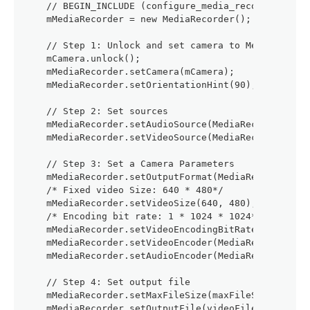
    // BEGIN_INCLUDE (configure_media_recorder)
    mMediaRecorder = new MediaRecorder();
    // Step 1: Unlock and set camera to MediaRecord
    mCamera.unlock();
    mMediaRecorder.setCamera(mCamera);
    mMediaRecorder.setOrientationHint(90);
    // Step 2: Set sources
    mMediaRecorder.setAudioSource(MediaRecorder.Aud
    mMediaRecorder.setVideoSource(MediaRecorder.Vid
    // Step 3: Set a Camera Parameters
    mMediaRecorder.setOutputFormat(MediaRecorder.Ou
    /* Fixed video Size: 640 * 480*/
    mMediaRecorder.setVideoSize(640, 480);
    /* Encoding bit rate: 1 * 1024 * 1024*/
    mMediaRecorder.setVideoEncodingBitRate(1 * 1024
    mMediaRecorder.setVideoEncoder(MediaRecorder.Vi
    mMediaRecorder.setAudioEncoder(MediaRecorder.Au
    // Step 4: Set output file
    mMediaRecorder.setMaxFileSize(maxFileSizeInByte
    mMediaRecorder.setOutputFile(videoFilePath);