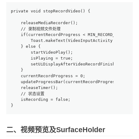
private void stopRecordVideo() {
    releaseMediaRecorder();
    // 录制视频文件处理
    if(currentRecordProgress < MIN_RECORD_TIME) {
        Toast.makeText(VideoInputActivity.this, "
    } else {
        startVideoPlay();
        isPlaying = true;
        setUiDisplayAfterVideoRecordFinish();
    }
    currentRecordProgress = 0;
    updateProgressBar(currentRecordProgress);
    releaseTimer();
    // 状态设置
    isRecording = false;
}
二、视频预览及SurfaceHolder