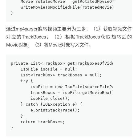
    Movie rotatedMovie = getRotatedMovieOfTrackBox(
    writeMovieToModifiedFile(rotatedMovie);
}
通过mp4parser旋转视频主要分为三步：（1）获取视频文件
对应的TrackBoxes；（2）根据TrackBoxes获取旋转后的
Movie对象；（3）将Movie对象写入文件。
private List<TrackBox> getTrackBoxesOfVideoFileByPa
    IsoFile isoFile = null;
    List<TrackBox> trackBoxes = null;
    try {
        isoFile = new IsoFile(sourceFilePath);
        trackBoxes = isoFile.getMovieBox().getBoxes
        isoFile.close();
    } catch (IOException e) {
        e.printStackTrace();
    }
    return trackBoxes;
}