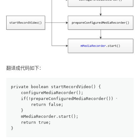
翻译成代码如下：
private boolean startRecordVideo() {
    configureMediaRecorder();
    if(!prepareConfiguredMediaRecorder()) {
        return false;
    }
    mMediaRecorder.start();
    return true;
}