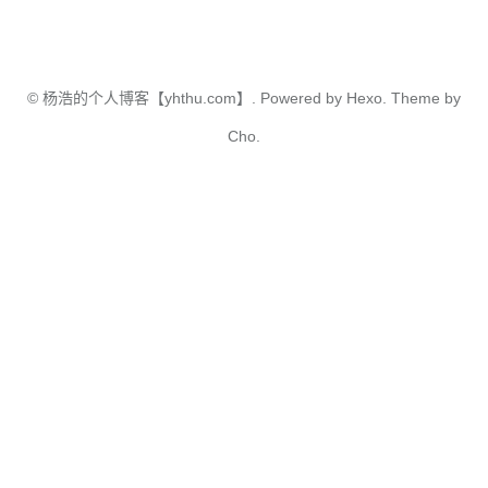
©
杨浩的个人博客【yhthu.com】.
Powered by
Hexo.
Theme
by
Cho.