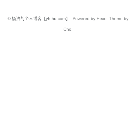
©
杨浩的个人博客【yhthu.com】.
Powered by
Hexo.
Theme
by
Cho.