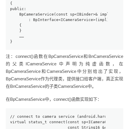
{
public:
    BpCameraService(const sp<IBinder>& impl)
        : BpInterface<ICameraService>(impl)
    {
    }
    ……
}
注：connect()函数在BpCameraService和BnCameraService
的父类ICameraService中声明为纯虚函数，在
BpCameraService和CameraService中分别给出了实现，
BpCameraService作为代理类，提供接口给客户端，真正实现
在BnCameraService的子类CameraService中。
在BpCameraService中，connect()函数实现如下：
// connect to camera service (android.hardware.Came
virtual status_t connect(const sp<ICameraClient>& c
                         const String16 &clientPack