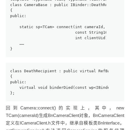
class CameraBase : public IBinder::DeathRecipient
{
public:
    static sp<TCam> connect(int cameraId,
                            const String16& clientP
                            int clientUid);
    ……
}
class DeathRecipient : public virtual RefBase
{
public:
    virtual void binderDied(const wp<IBinder>& who)
};
回到Camera::connect()的实现上，其中，new
TCam(cameraId)生成BnCameraClient对象，BnCameraClient
定义在ICameraClient.h文件中，继承自模板类BnInterface。