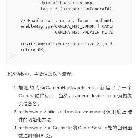
            dataCallbackTimestamp,
            (void *)(uintptr_t)mCameraId);
    // Enable zoom, error, focus, and metadata mess
    enableMsgType(CAMERA_MSG_ERROR | CAMERA_MSG_ZOO
                  CAMERA_MSG_PREVIEW_METADATA | CAM
    LOG1("CameraClient::initialize X (pid %d, id %d
    return OK;
}
上述函数中，主要注意以下流程：
加粗的代码CameraHardwareInterface新建了了一个
Camera硬件接口，当然，camera_device_name为摄像
头设备名；
mHardware->initialize(&module->common)调用底层硬
件的初始化方法；
mHardware->setCallbacks将CamerService处的回调函
数注册到HAL处。