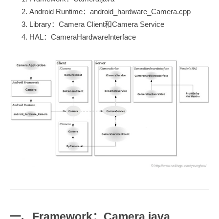
Android Runtime：android_hardware_Camera.cpp
Library：Camera Client和Camera Service
HAL：CameraHardwareInterface
一、Framework：Camera.java