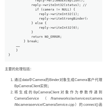
              reply->writeNoException();
            reply->writeInt32(status); // 将BpC
              if (camera != NULL) {
                reply->writeInt32(1);
                reply->writeStrongBinder(camera->as
            } else {
                reply->writeInt32(0);
            }
            return NO_ERROR;
        } break;
    ……
    }
}
主要的处理包括：
通过data中Camera的Binder对象生成Camera客户代理
BpCameraClient实例；
将生成的BpCameraClient对象作为参数传递到
CameraService（/frameworks/av/services/camera
/libcameraservice/CameraService.cpp）的connect()函