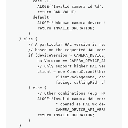
          case -1:
            ALOGE("Invalid camera id %d", cameraId)
            return BAD_VALUE;
          default:
            ALOGE("Unknown camera device HAL versio
            return INVALID_OPERATION;
        }
    } else {
        // A particular HAL version is requested by
        // based on the requested HAL version.
        if (deviceVersion > CAMERA_DEVICE_API_VERSI
            halVersion == CAMERA_DEVICE_API_VERSION
            // Only support higher HAL version devi
            client = new CameraClient(this, cameraC
                    clientPackageName, cameraId,
                    facing, callingPid, clientUid, 
        } else {
            // Other combinations (e.g. HAL3.x open
            ALOGE("Invalid camera HAL version %x: H
                    " opened as HAL %x device", hal
                    CAMERA_DEVICE_API_VERSION_1_0);
            return INVALID_OPERATION;
        }
    }