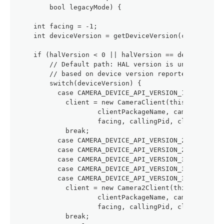
        bool legacyMode) {
    int facing = -1;
    int deviceVersion = getDeviceVersion(cameraId, 
    if (halVersion < 0 || halVersion == deviceVersi
        // Default path: HAL version is unspecified
        // based on device version reported by the 
        switch(deviceVersion) {
          case CAMERA_DEVICE_API_VERSION_1_0:
            client = new CameraClient(this, cameraC
                    clientPackageName, cameraId,
                    facing, callingPid, clientUid, 
            break;
          case CAMERA_DEVICE_API_VERSION_2_0:
          case CAMERA_DEVICE_API_VERSION_2_1:
          case CAMERA_DEVICE_API_VERSION_3_0:
          case CAMERA_DEVICE_API_VERSION_3_1:
          case CAMERA_DEVICE_API_VERSION_3_2:
            client = new Camera2Client(this, camera
                    clientPackageName, cameraId,
                    facing, callingPid, clientUid, 
            break;