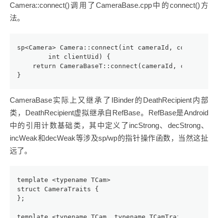
Camera::connect()调用了CameraBase.cpp中的connect()方
法。
sp<Camera> Camera::connect(int cameraId, const Stri
        int clientUid) {
    return CameraBaseT::connect(cameraId, clientPac
}
CameraBase实际上又继承了IBinder的DeathRecipient内部
类，DeathRecipient虚拟继承自RefBase。RefBase是Android
中的引用计数基础类，其中定义了incStrong、decStrong、
incWeak和decWeak等涉及sp/wp的指针操作函数，当然这扯
远了。
template <typename TCam>
struct CameraTraits {
};
template <typename TCam, typename TCamTraits = Came