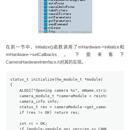
在前一节中，initialize()函数调用了mHardware->initialize和
mHardware->setCallbacks，下面来看下
CameraHardwareInterface.h对其的实现。
status_t initialize(hw_module_t *module)
{
    ALOGI("Opening camera %s", mName.string());
    camera_module_t *cameraModule = reinterpret_cas
    camera_info info;
    status_t res = cameraModule->get_camera_info(at
    if (res != OK) return res;
    int rc = OK;
    if (module->module_api_version >= CAMERA_MODULE