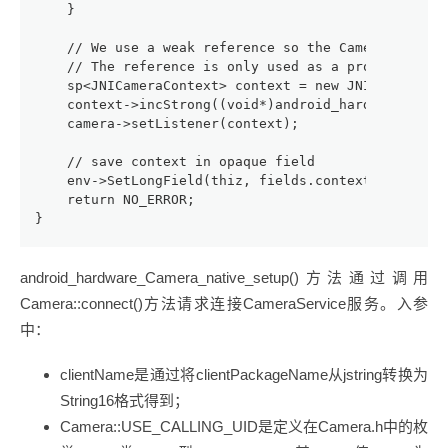
    }
    // We use a weak reference so the Camera object
    // The reference is only used as a proxy for ca
    sp<JNICameraContext> context = new JNICameraCon
    context->incStrong((void*)android_hardware_Came
    camera->setListener(context);
    // save context in opaque field
    env->SetLongField(thiz, fields.context, (jlong)
    return NO_ERROR;
}
android_hardware_Camera_native_setup()方法通过调用
Camera::connect()方法请求连接CameraService服务。入参
中：
clientName是通过将clientPackageName从jstring转换为
String16格式得到；
Camera::USE_CALLING_UID是定义在Camera.h中的枚