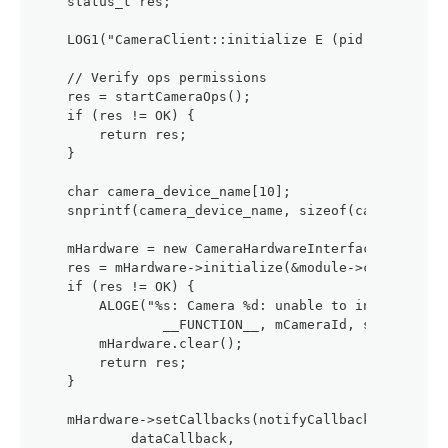
    status_t res;
    LOG1("CameraClient::initialize E (pid %d, id %d
    // Verify ops permissions
    res = startCameraOps();
    if (res != OK) {
        return res;
    }
    char camera_device_name[10];
    snprintf(camera_device_name, sizeof(camera_devi
    mHardware = new CameraHardwareInterface(camera_
    res = mHardware->initialize(&module->common);
    if (res != OK) {
        ALOGE("%s: Camera %d: unable to initialize 
                __FUNCTION__, mCameraId, strerror(-
        mHardware.clear();
        return res;
    }
    mHardware->setCallbacks(notifyCallback,
            dataCallback,