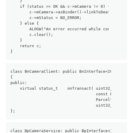
    }
    if (status == OK && c->mCamera != 0) {
        c->mCamera->asBinder()->linkToDeath(c);
        c->mStatus = NO_ERROR;
    } else {
        ALOGW("An error occurred while connecting t
        c.clear();
    }
    return c;
}
class BnCameraClient: public BnInterface<ICameraCli
{
public:
    virtual status_t    onTransact( uint32_t code,
                                    const Parcel& d
                                    Parcel* reply,
                                    uint32_t flags 
};
class BpCameraService: public BpInterface<ICameraSe