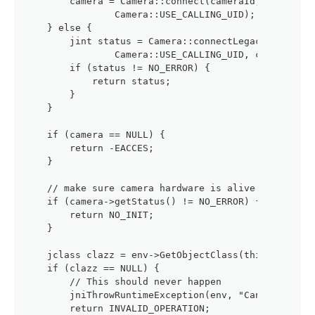
        camera = Camera::connect(cameraId, clientNa
                Camera::USE_CALLING_UID);
    } else {
        jint status = Camera::connectLegacy(cameraI
                Camera::USE_CALLING_UID, camera);
        if (status != NO_ERROR) {
            return status;
        }
    }
    if (camera == NULL) {
        return -EACCES;
    }
    // make sure camera hardware is alive
    if (camera->getStatus() != NO_ERROR) {
        return NO_INIT;
    }
    jclass clazz = env->GetObjectClass(thiz);
    if (clazz == NULL) {
        // This should never happen
        jniThrowRuntimeException(env, "Can't find a
        return INVALID_OPERATION;