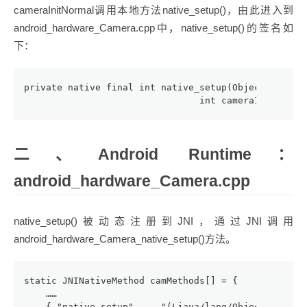
cameraInitNormal调用本地方法native_setup()，由此进入到
android_hardware_Camera.cpp中，native_setup()的签名如
下：
private native final int native_setup(Object camera
                                int cameraId, int h
二、Android Runtime：
android_hardware_Camera.cpp
native_setup()被动态注册到JNI，通过JNI调用
android_hardware_Camera_native_setup()方法。
static JNINativeMethod camMethods[] = {
    ……
    { "native_setup",    "(Ljava/lang/Object;ILjava