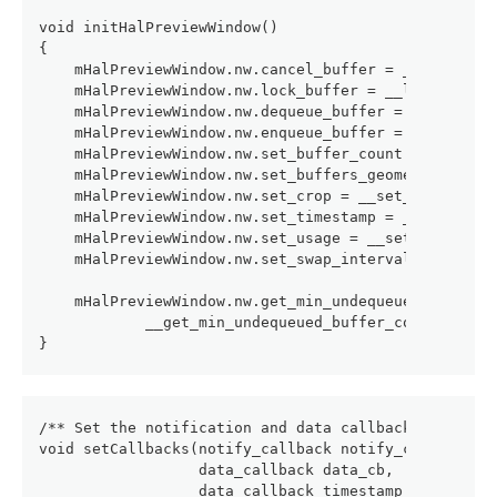
void initHalPreviewWindow()
{
    mHalPreviewWindow.nw.cancel_buffer = __cancel_b
    mHalPreviewWindow.nw.lock_buffer = __lock_buffe
    mHalPreviewWindow.nw.dequeue_buffer = __dequeue
    mHalPreviewWindow.nw.enqueue_buffer = __enqueue
    mHalPreviewWindow.nw.set_buffer_count = __set_b
    mHalPreviewWindow.nw.set_buffers_geometry = __s
    mHalPreviewWindow.nw.set_crop = __set_crop;
    mHalPreviewWindow.nw.set_timestamp = __set_time
    mHalPreviewWindow.nw.set_usage = __set_usage;
    mHalPreviewWindow.nw.set_swap_interval = __set_
    mHalPreviewWindow.nw.get_min_undequeued_buffer_
            __get_min_undequeued_buffer_count;
}
/** Set the notification and data callbacks */
void setCallbacks(notify_callback notify_cb,
                  data_callback data_cb,
                  data_callback_timestamp data_cb_t