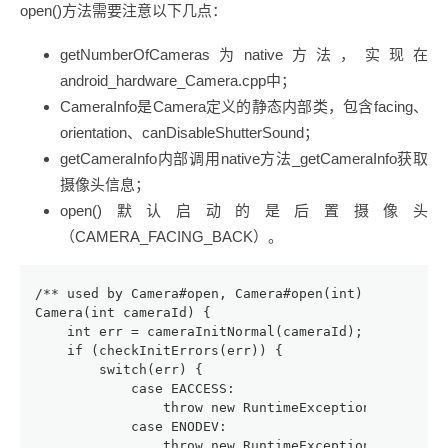
open()方法需要注意以下几点：
getNumberOfCameras为native方法，实现在
android_hardware_Camera.cpp中；
CameraInfo是Camera定义的静态内部类，包含facing、
orientation、canDisableShutterSound；
getCameraInfo内部调用native方法_getCameraInfo获取
摄像头信息；
open()默认启动的是后置摄像头
（CAMERA_FACING_BACK）。
/** used by Camera#open, Camera#open(int) */
Camera(int cameraId) {
    int err = cameraInitNormal(cameraId);
    if (checkInitErrors(err)) {
        switch(err) {
            case EACCESS:
                throw new RuntimeException("Fail to
            case ENODEV:
                throw new RuntimeException("Camera 