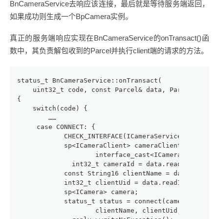
BnCameraService去响应该连接，最后就是等待服务端返回，
如果成功则生成一个BpCamera实例。
真正的服务端响应实现在BnCameraService的onTransact()函
数中，其负责解包收到的Parcel并执行client端的请求的方法。
status_t BnCameraService::onTransact(
    uint32_t code, const Parcel& data, Parcel* repl
{
    switch(code) {
        ……
     case CONNECT: {
            CHECK_INTERFACE(ICameraService, data, r
            sp<ICameraClient> cameraClient =
                    interface_cast<ICameraClient
              int32_t cameraId = data.readInt32();
            const String16 clientName = data.readSt
            int32_t clientUid = data.readInt32();
            sp<ICamera> camera;
            status_t status = connect(cameraClient,
                    clientName, clientUid, /*ou