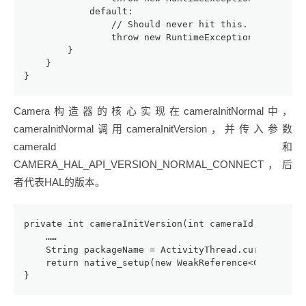
            default:
                // Should never hit this.
                throw new RuntimeException("Unknown
        }
    }
}
Camera构造器的核心实现在cameraInitNormal中，
cameraInitNormal调用cameraInitVersion，并传入参数
cameraId和
CAMERA_HAL_API_VERSION_NORMAL_CONNECT，后
者代表HAL的版本。
private int cameraInitVersion(int cameraId, int hal
    ……
    String packageName = ActivityThread.currentPack
    return native_setup(new WeakReference<Camera>(t
}