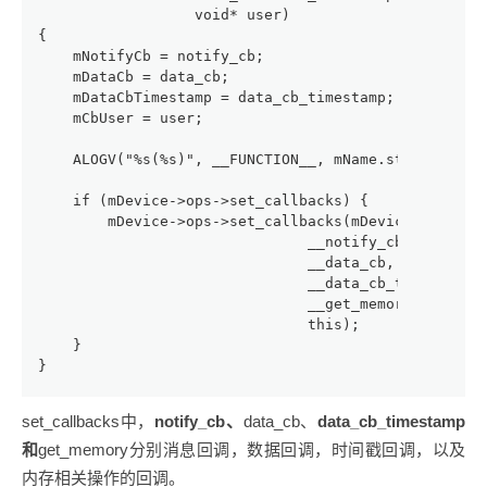
                  void* user)
{
    mNotifyCb = notify_cb;
    mDataCb = data_cb;
    mDataCbTimestamp = data_cb_timestamp;
    mCbUser = user;
    ALOGV("%s(%s)", __FUNCTION__, mName.string());
    if (mDevice->ops->set_callbacks) {
        mDevice->ops->set_callbacks(mDevice,
                               __notify_cb,
                               __data_cb,
                               __data_cb_timestamp,
                               __get_memory,
                               this);
    }
}
set_callbacks中，
notify_cb、
data_cb、
data_cb_timestamp
和
get_memory分别消息回调，数据回调，时间戳回调，以及
内存相关操作的回调。