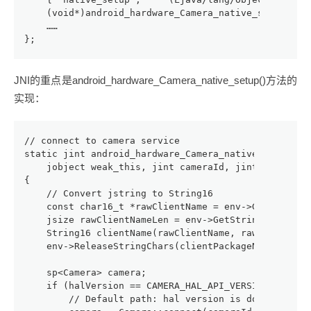
    (void*)android_hardware_Camera_native_setup }
    ……
};
JNI的重点是android_hardware_Camera_native_setup()方法的
实现：
// connect to camera service
static jint android_hardware_Camera_native_setup(JN
    jobject weak_this, jint cameraId, jint halVersi
{
    // Convert jstring to String16
    const char16_t *rawClientName = env->GetStringC
    jsize rawClientNameLen = env->GetStringLength(c
    String16 clientName(rawClientName, rawClientNam
    env->ReleaseStringChars(clientPackageName, rawC
    sp<Camera> camera;
    if (halVersion == CAMERA_HAL_API_VERSION_NORMAL
        // Default path: hal version is don't care,