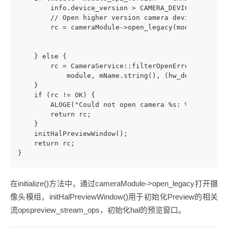
        info.device_version > CAMERA_DEVICE_API_VER
        // Open higher version camera device as HAL
        rc = cameraModule->open_legacy(module, mNam
                                           CAMERA_D
                                           (hw_devi
    } else {
        rc = CameraService::filterOpenErrorCode(mod
            module, mName.string(), (hw_device_t **
    }
    if (rc != OK) {
        ALOGE("Could not open camera %s: %d", mName
        return rc;
    }
    initHalPreviewWindow();
    return rc;
}
在initialize()方法中，通过cameraModule->open_legacy打开摄
像头模组，initHalPreviewWindow()用于初始化Preview的相关
流opspreview_stream_ops，初始化hal的预览窗口。