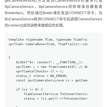
getCameraService()方法返回CameraService的服务代理
BpCameraService，BpCameraService同样继承自模板类
BnInterface。然后通过Binder通信发送CONNECT命令，当
BnCameraService收到CONNECT命令后调用CameraService
的connect()成员函数来做相应的处理。
template <typename TCam, typename TCamTraits>
sp<TCam> CameraBase<TCam, TCamTraits>::connect(int 
                                               cons
                                               int 
{
    ALOGV("%s: connect", __FUNCTION__);
    sp<TCam> c = new TCam(cameraId); // BnCameraCli
    sp<TCamCallbacks> cl = c;
    status_t status = NO_ERROR;
    const sp<ICameraService>& cs = getCameraService
    if (cs != 0) {
        TCamConnectService fnConnectService = TCamT
        status = (cs.get()->*fnConnectService)(cl, 
                                             /*out*