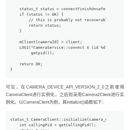
    status_t status = connectFinishUnsafe(client, c
    if (status != OK) {
        // this is probably not recoverable.. maybe
        return status;
    }
    mClient[cameraId] = client;
    LOG1("CameraService::connect X (id %d, this pid
         getpid());
    return OK;
}
可见，在CAMERA_DEVICE_API_VERSION_2_0之前使用
CameraClient进行实例化，之后则采用Camera2Client进行实
例化。以CameraClient为例，其initialize()函数如下：
status_t CameraClient::initialize(camera_module_t *
    int callingPid = getCallingPid();