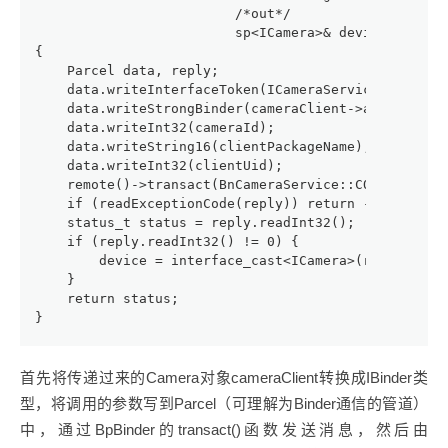
                         /*out*/
                         sp<ICamera>& device)
{
    Parcel data, reply;
    data.writeInterfaceToken(ICameraService::getInt
    data.writeStrongBinder(cameraClient->asBinder()
    data.writeInt32(cameraId);
    data.writeString16(clientPackageName);
    data.writeInt32(clientUid);
    remote()->transact(BnCameraService::CONNECT
    if (readExceptionCode(reply)) return -EPROTO;
    status_t status = reply.readInt32();
    if (reply.readInt32() != 0) {
        device = interface_cast<ICamera>(reply.re
    }
    return status;
}
首先将传递过来的Camera对象cameraClient转换成IBinder类
型，将调用的参数写到Parcel（可理解为Binder通信的管道）
中，通过BpBinder的transact()函数发送消息，然后由