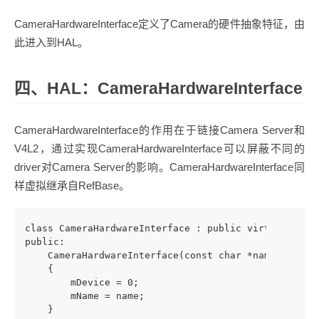
CameraHardwareInterface定义了Camera的硬件抽象特征，由
此进入到HAL。
四、HAL：CameraHardwareInterface
CameraHardwareInterface的作用在于链接Camera Server和
V4L2，通过实现CameraHardwareInterface可以屏蔽不同的
driver对Camera Server的影响。CameraHardwareInterface同
样虚拟继承自RefBase。
class CameraHardwareInterface : public virtual RefB
public:
    CameraHardwareInterface(const char *name)
    {
        mDevice = 0;
        mName = name;
    }