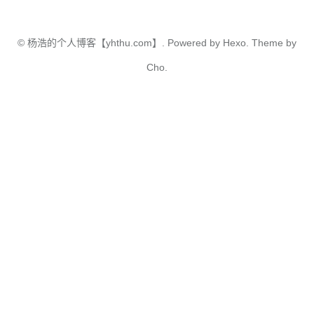
©
杨浩的个人博客【yhthu.com】.
Powered by
Hexo.
Theme
by
Cho.